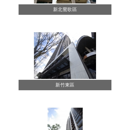
新北鶯歌區
新竹東區