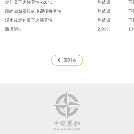
定伸長下之接著性 -20°C
無破壞
不
壓縮加熱及拉身冷卻後接著性
無破壞
不
浸水後定伸長下之接著性
無破壞
不
體機損失
2.00%
1
回列表