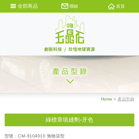
全部商品
聯絡
首頁
Home
產品型錄
綠標章填縫劑-牙色
型號：CM-9104010 無物染型