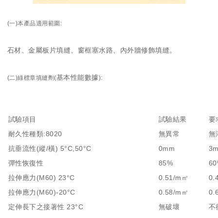
(一)本產品
適用範圍:
石材、金屬板片填縫、窗框塞水路、內外牆修飾填縫。
基本性能數據
(二)綠標章填縫劑(
):
試驗項目
試驗結果
要
耐久性種類:8020
無異常
無
抗垂流性(縱/橫) 5°C,50°C
0mm
3
彈性恢復性
85%
6
拉伸應力(M60) 23°C
0.51/m㎡
0.
拉伸應力(M60)-20°C
0.58/m㎡
0.
定伸長下之接著性 23°C
無破壞
不