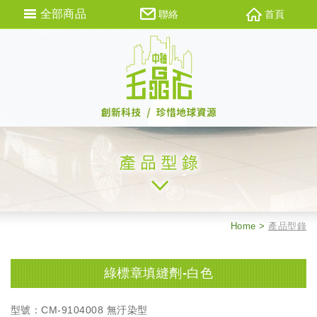
全部商品
聯絡
首頁
Home
產品型錄
綠標章填縫劑-白色
型號：CM-9104008 無汙染型