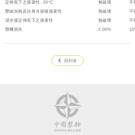
定伸長下之接著性 -20°C
無破壞
不
壓縮加熱及拉身冷卻後接著性
無破壞
不
浸水後定伸長下之接著性
無破壞
不
體機損失
2.00%
1
回列表