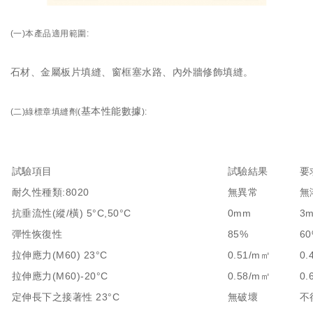
(一)本產品
適用範圍:
石材、金屬板片填縫、窗框塞水路、內外牆修飾填縫。
基本性能數據
(二)綠標章填縫劑(
):
試驗項目
試驗結果
要
耐久性種類:8020
無異常
無
抗垂流性(縱/橫) 5°C,50°C
0mm
3
彈性恢復性
85%
6
拉伸應力(M60) 23°C
0.51/m㎡
0.
拉伸應力(M60)-20°C
0.58/m㎡
0.
定伸長下之接著性 23°C
無破壞
不